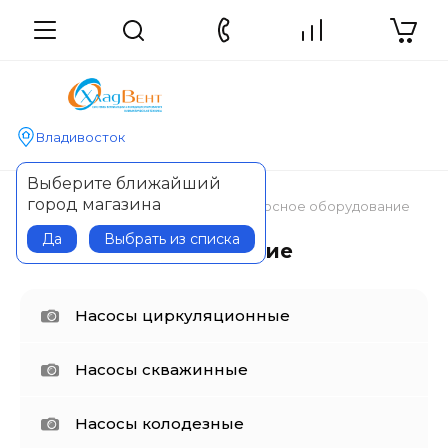
Владивосток
Выберите ближайший
город магазина
Главная
Водоснабжение
Насосное оборудование
Да
Выбрать из списка
Насосное оборудование
Насосы циркуляционные
Насосы скважинные
Насосы колодезные