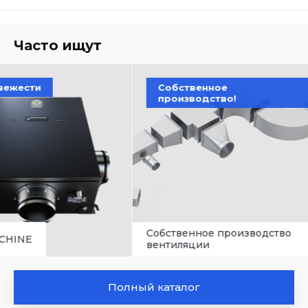
Часто ищут
Собственное
Качес
производство!
Собственное производство
Расходн
вентиляции
систем 
Полный каталог