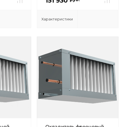
151 930
Характеристики
яной
Охладитель фреоновый