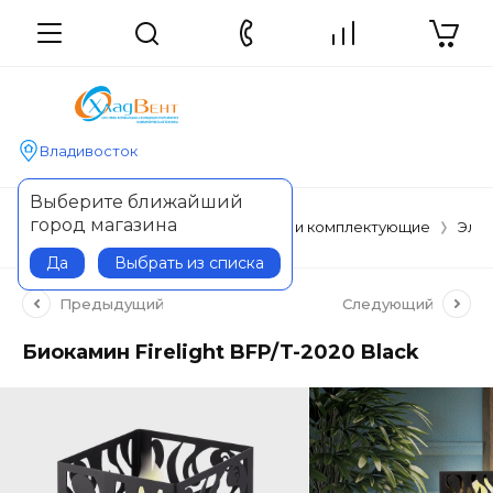
Владивосток
Выберите ближайший
город магазина
Главная
Отопительные приборы и комплектующие
Элек
Да
Выбрать из списка
Предыдущий
Следующий
Биокамин Firelight BFP/T-2020 Black