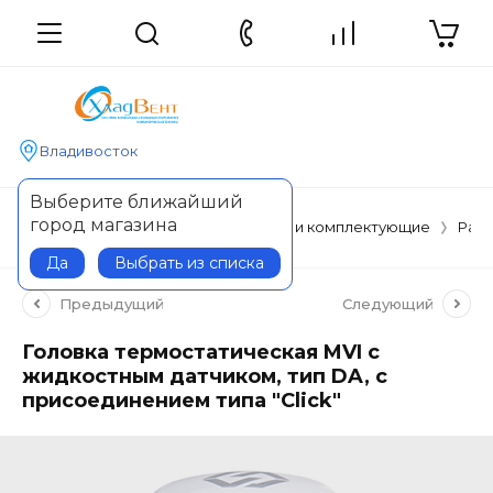
Владивосток
Выберите ближайший
город магазина
Главная
Отопительные приборы и комплектующие
Ради
Да
Выбрать из списка
Предыдущий
Следующий
Головка термостатическая MVI с
жидкостным датчиком, тип DA, с
присоединением типа "Сlick"