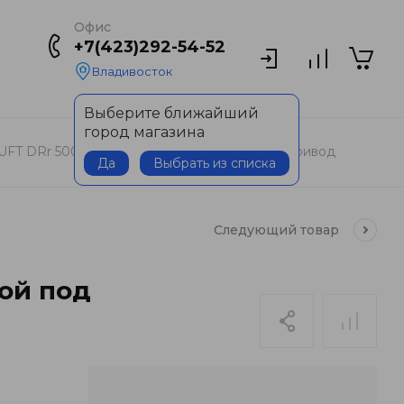
Офис
+7(423)292-54-52
Владивосток
Выберите ближайший
город магазина
FT DRr 500x200 с подставкой под электропривод
Да
Выбрать из списка
Следующий
товар
ой под