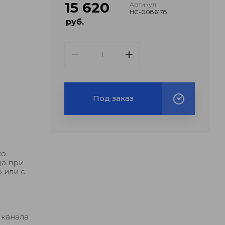
15 620
Артикул:
НС-0086178
руб.
Под заказ
ко-
да при
 или с
 канала