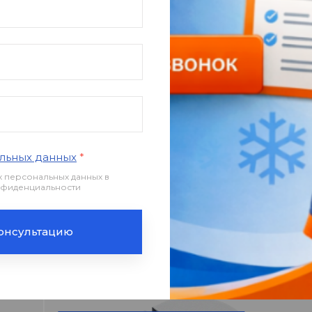
ниевого профиля, с шестернями, скрытыми внутри
иального профиля высотой 150 мм увеличено прохо
сотой 150, 250, 350 и т.д. Герметичность клапана
лотнителя, который установлен на каждой поворотно
атным штоком под привод. Ручной привод – опция.
льных данных
*
х персональных данных в
онфиденциальности
онсультацию