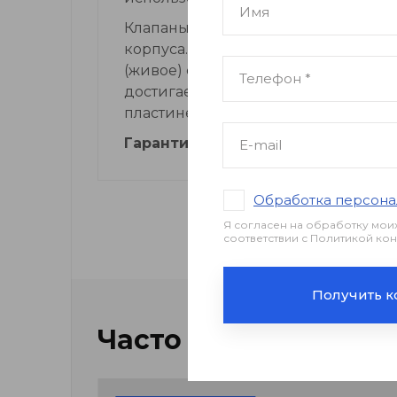
Клапаны изготавливаются из алюми
корпуса. За счет применения спец
(живое) сечение в типоразмерах с вы
достигается за счет резинового уп
пластине. Клапаны оснащены квадр
Гарантия — 1 год.
Обработка персона
Я согласен на обработку мои
соответствии с Политикой к
Получить к
Часто ищут