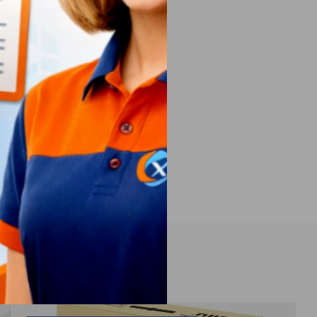
дное
й