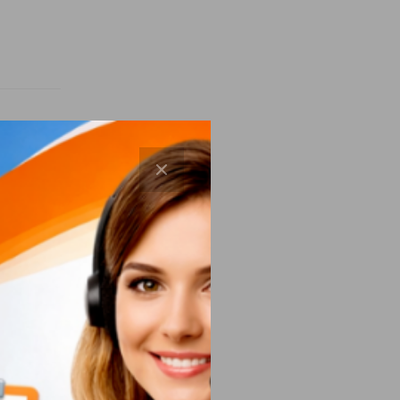
и
еды
ода