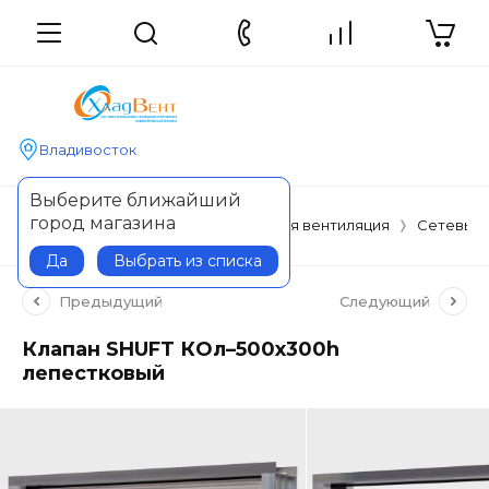
Владивосток
Выберите ближайший
город магазина
Главная
Вентиляция
Наборная вентиляция
Сетевые
Да
Выбрать из списка
Предыдущий
Следующий
Клапан SHUFT КОл–500х300h
лепестковый