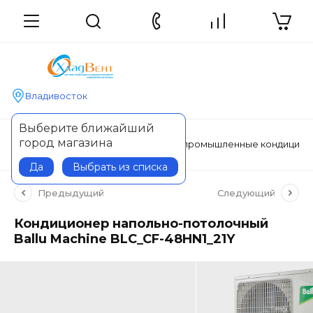
Владивосток
Выберите ближайший
город магазина
Главная
Кондиционеры
Полупромышленные кондицио
Да
Выбрать из списка
Предыдущий
Следующий
Кондиционер напольно-потолочный
Ballu Machine BLC_CF-48HN1_21Y