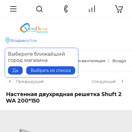
Владивосток
Выберите ближайший
город магазина
Главная
Вентиляция
Наборная вентиляция
Воздухор
Да
Выбрать из списка
Предыдущий
Следующий
Настенная двухрядная решетка Shuft 2
WA 200*150