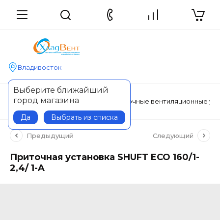
Владивосток
Выберите ближайший
город магазина
Главная
Вентиляция
Моноблочные вентиляционные уст
Да
Выбрать из списка
Предыдущий
Следующий
Приточная установка SHUFT ECO 160/1-
2,4/ 1-A