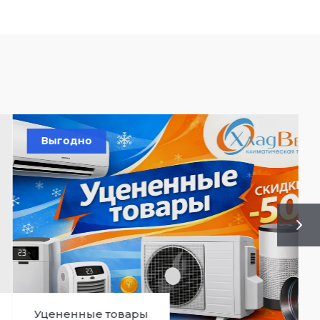
Выгодно
Уцененные товары
С