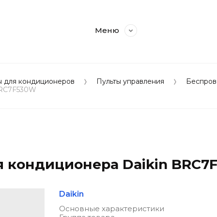
Меню
ы для кондиционеров
Пульты управления
Беспро
 BRC7F530W
я кондиционера Daikin BRC7
Daikin
Основные характеристики