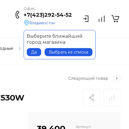
Офис
+7(423)292-54-52
Владивосток
Выберите ближайший
город магазина
водные
Да
Выбрать из списка
Следующий
товар
F530W
39 400
Артикул: