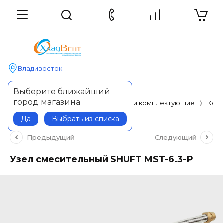
Владивосток
Выберите ближайший
город магазина
Главная
Отопительные приборы и комплектующие
Кол
Да
Выбрать из списка
Предыдущий
Следующий
Узел смесительный SHUFT MST-6.3-Р