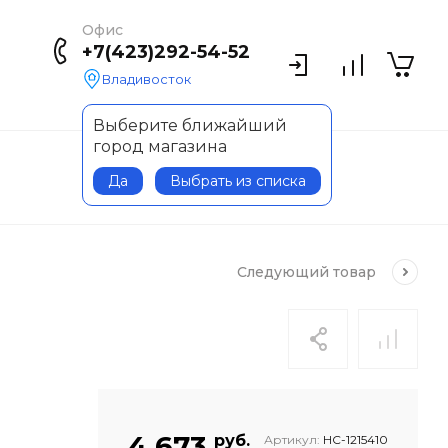
Офис
+7(423)292-54-52
Владивосток
Выберите ближайший
город магазина
Да
Выбрать из списка
Следующий
товар
4 673
руб.
Артикул:
НС-1215410