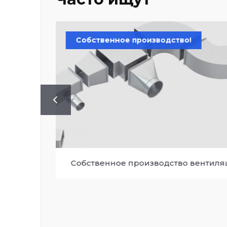
ное производство!
Качество прев
Расходные мате
ое производство вентиляции
кондициониров