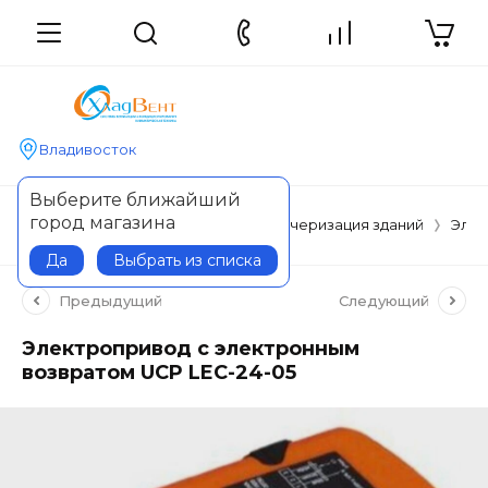
Владивосток
Выберите ближайший
город магазина
Главная
Автоматизация и диспетчеризация зданий
Элем
Да
Выбрать из списка
Предыдущий
Следующий
Электропривод с электронным
возвратом UCP LEC-24-05