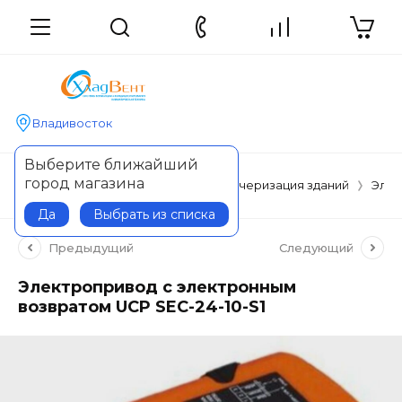
Владивосток
Выберите ближайший
город магазина
Главная
Автоматизация и диспетчеризация зданий
Элем
Да
Выбрать из списка
Предыдущий
Следующий
Электропривод с электронным
возвратом UCP SEC-24-10-S1