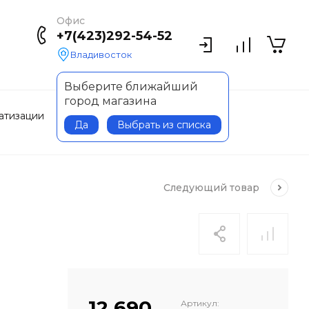
Офис
+7(423)292-54-52
Владивосток
Выберите ближайший
город магазина
атизации
Приводы
Да
Выбрать из списка
Следующий
товар
12 690
Артикул: