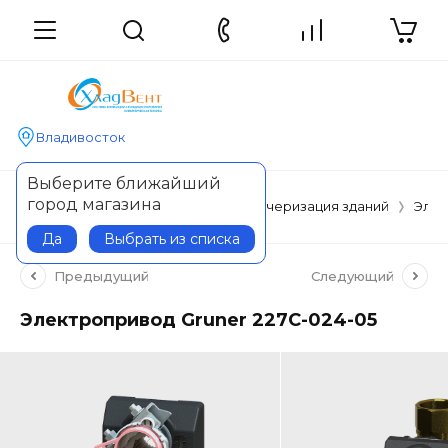
Владивосток
Выберите ближайший
город магазина
Главная
Автоматизация и диспетчеризация зданий
Элем
Да
Выбрать из списка
Предыдущий
Следующий
Электропривод Gruner 227C-024-05