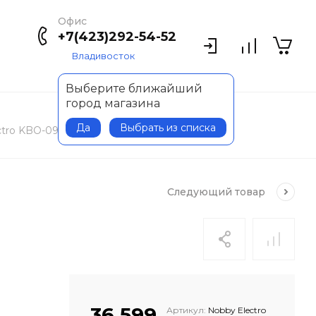
Офис
+7(423)292-54-52
Владивосток
Выберите ближайший
город магазина
Да
Выбрать из списка
ctro KBO-09
Следующий
товар
36 599
Артикул:
Nobby Electro