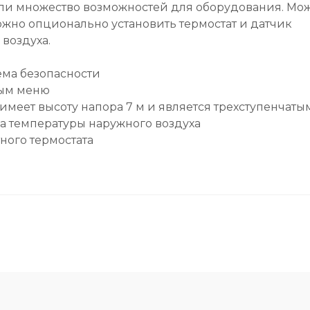
или множество возможностей для оборудования. Мо
ожно опционально установить термостат и датчик
воздуха.
ема безопасности
ным меню
меет высоту напора 7 м и является трехступенчаты
 температуры наружного воздуха
ого термостата