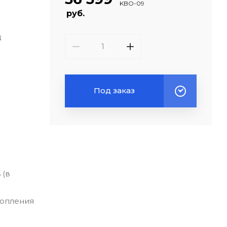
KBO-09
руб.
ц
Под заказ
 (в
топления