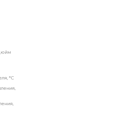
 дюйм
ля, °С
ления,
ления,