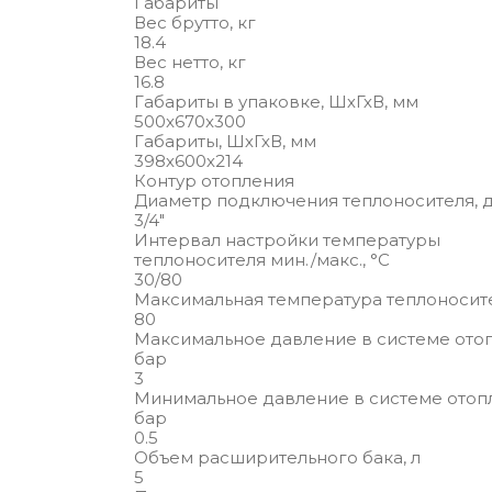
Габариты
Вес брутто, кг
18.4
Вес нетто, кг
16.8
Габариты в упаковке, ШхГхВ, мм
500x670x300
Габариты, ШхГхВ, мм
398х600х214
Контур отопления
Диаметр подключения теплоносителя,
3/4"
Интервал настройки температуры
теплоносителя мин./макс., °С
30/80
Максимальная температура теплоносите
80
Максимальное давление в системе отоп
бар
3
Минимальное давление в системе отоп
бар
0.5
Объем расширительного бака, л
5