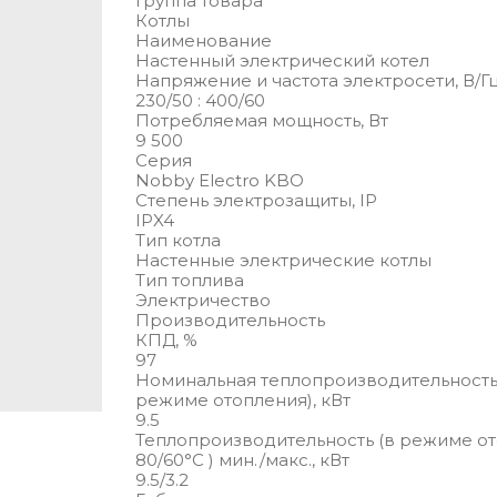
Группа товара
Котлы
Наименование
Настенный электрический котел
Напряжение и частота электросети, В/Г
230/50 : 400/60
Потребляемая мощность, Вт
9 500
Серия
Nobby Electro KBO
Степень электрозащиты, IP
IPX4
Тип котла
Настенные электрические котлы
Тип топлива
Электричество
Производительность
КПД, %
97
Номинальная теплопроизводительность
режиме отопления), кВт
9.5
Теплопроизводительность (в режиме о
80/60°С ) мин./макс., кВт
9.5/3.2