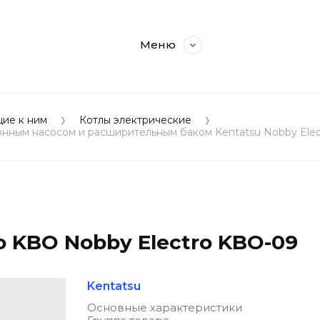
Меню
щие к ним
Котлы электрические
онным насосом и расширительным баком Kentatsu Nobby Ele
o KBO Nobby Electro KBO-09
Kentatsu
Основные характеристики